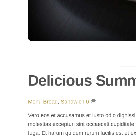
Delicious Sum
Menu
Bread
,
Sandwich
0
Vero eos et accusamus et iusto odio dignissi
molestias excepturi sint occaecati cupiditate 
fuga. Et harum quidem rerum facilis est et ex