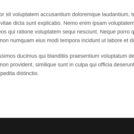
rror sit voluptatem accusantium doloremque laudantium, 
e vitae dicta sunt explicabo. Nemo enim ipsam voluptatem 
eos qui ratione voluptatem sequi nesciunt. Neque porro 
quia non numquam eius modi tempora incidunt ut labore e
ssimos ducimus qui blanditiis praesentium voluptatum del
non provident, similique sunt in culpa qui officia deserun
edita distinctio.