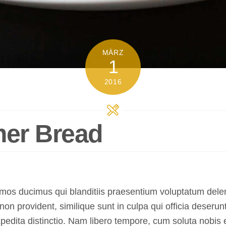
MÄRZ
1
2016
mer Bread
mos ducimus qui blanditiis praesentium voluptatum delen
non provident, similique sunt in culpa qui officia deserun
pedita distinctio. Nam libero tempore, cum soluta nobis e