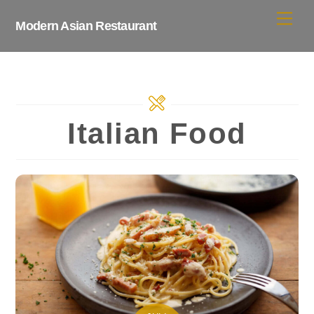
Skip
Me
Modern Asian Restaurant
to
content
Italian Food