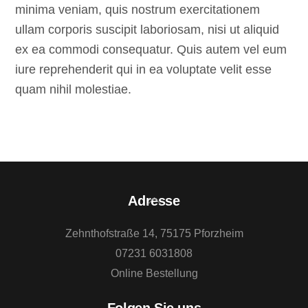
minima veniam, quis nostrum exercitationem
ullam corporis suscipit laboriosam, nisi ut aliquid
ex ea commodi consequatur. Quis autem vel eum
iure reprehenderit qui in ea voluptate velit esse
quam nihil molestiae.
Back
Adresse
To
Zehnthofstraße 14, 75175 Pforzheim
Top
07231 6031808
Online Bestellung
Folgen Sie uns